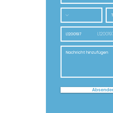
L120019
Absende