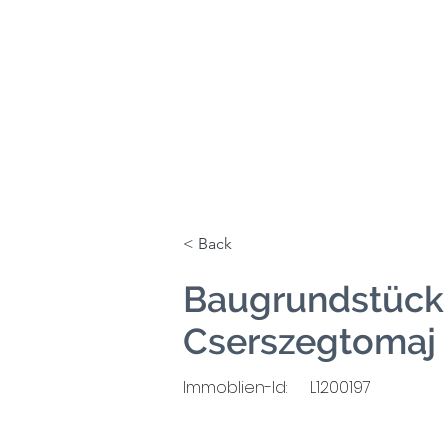
< Back
Baugrundstück 
Cserszegtomaj
Immoblien-Id:
L1200197