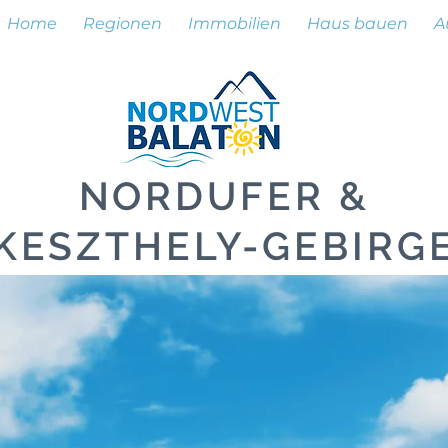
Home
Regionen
Immobilien
Haus bauen
A
NORDUFER &
KESZTHELY-GEBIRG