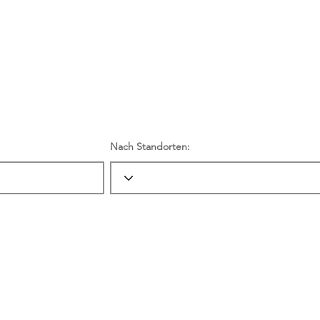
r Einstieg für Wanderungen oder Fahrradtou
ätze "Nagymezö" in Gyenesdias und "Bélapi pih
rök. Hier gibt es genügend Parkplätze und vi
e starten von dort aus.
Nach Standorten: