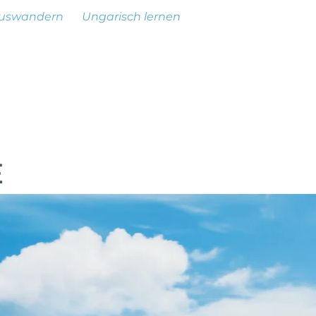
uswandern
Ungarisch lernen
E