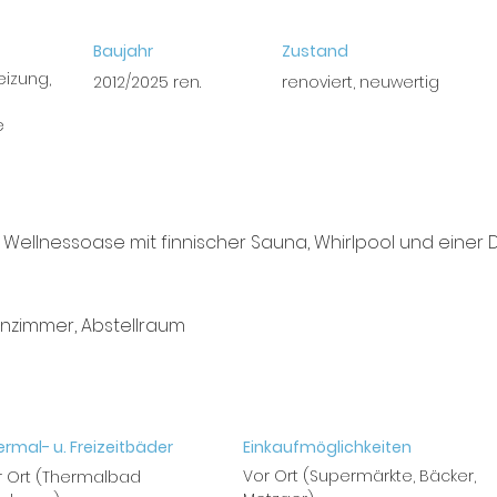
Baujahr
Zustand
izung,
2012/2025 ren.
renoviert, neuwertig
e
ellnessoase mit finnischer Sauna, Whirlpool und einer D
nzimmer, Abstellraum
rmal- u. Freizeitbäder
Einkaufmöglichkeiten
Vor Ort (Supermärkte, Bäcker,
r Ort (Thermalbad