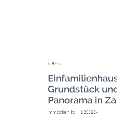
< Back
Einfamilienhau
Grundstück un
Panorama in Za
Immoblien-Id:
L1200264