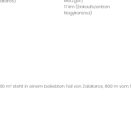
Metzger)
lakaros)
17 km (Einkaufszentren
Nagykanizsa)
0 m² steht in einem beliebten Teil von Zalakaros, 800 m vom 