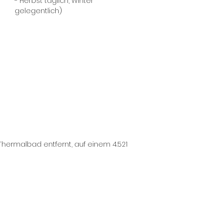
- Herbst täglich, Winter
gelegentlich)
Thermalbad entfernt, auf einem 4.521