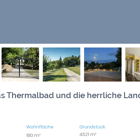
s Thermalbad und die herrliche Lan
Wohnfläche
Grundstück
4.521 m²
180 m²