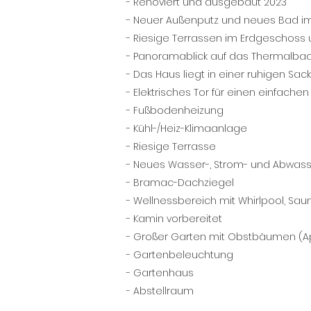
- Renoviert und ausgebaut 2023
- Neuer Außenputz und neues Bad i
- Riesige Terrassen im Erdgeschoss 
- Panoramablick auf das Thermalba
- Das Haus liegt in einer ruhigen Sa
- Elektrisches Tor für einen einfach
- Fußbodenheizung
- Kühl-/Heiz-Klimaanlage
- Riesige Terrasse
- Neues Wasser-, Strom- und Abwas
- Bramac-Dachziegel
- Wellnessbereich mit Whirlpool, Sa
- Kamin vorbereitet
- Großer Garten mit Obstbäumen (Apfel
- Gartenbeleuchtung
- Gartenhaus
- Abstellraum