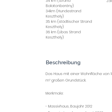
34 km (Strand
Za
Balatonberény)
34km (Hundestrand
Keszthely)
35 km (städtischer Strand
Keszthely)
36 km (Libas Strand
Keszthely)
Beschreibung
Das Haus mit einer Wohnfläche von 18
m² großen Grundstück.
Merkmale:
- Massivhaus, Baujahr 2012