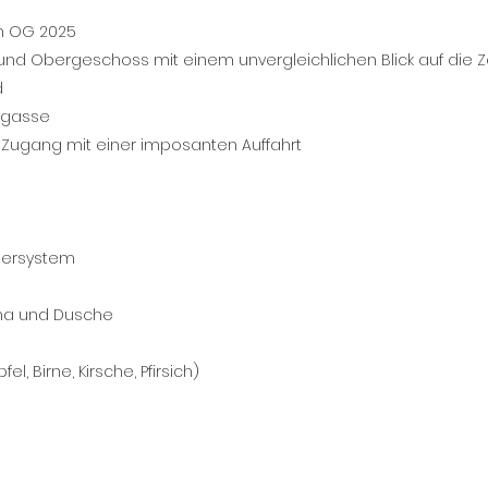
m OG 2025
und Obergeschoss mit einem unvergleichlichen Blick auf die 
d
ckgasse
en Zugang mit einer imposanten Auffahrt
sersystem
una und Dusche
, Birne, Kirsche, Pfirsich)