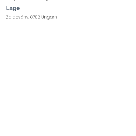
Lage
Zalacsány, 8782 Ungarn
Die Objektinformationen beruhen auf
Angaben des Eigentümers.
Für die Richtigkeit und Vollständigkeit
der Angaben übernehmen wir keine
Haftung.