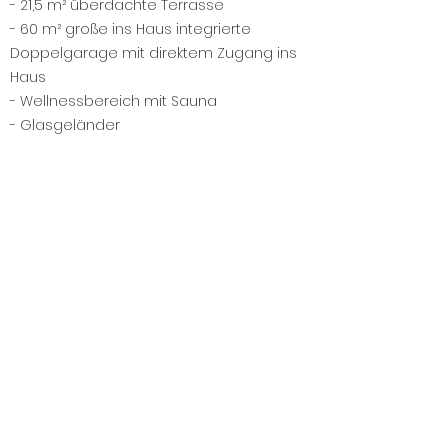
- 21,5 m² überdachte Terrasse
- 60 m² große ins Haus integrierte
Doppelgarage mit direktem Zugang ins
Haus
- Wellnessbereich mit Sauna
- Glasgeländer
- Außenbeleuchtung rund ums Haus
- 1 weitere Doppelgarage
- Automatisches Bewässerungssystem
- 25.000 Liter großer Wasserspeicher
- Programmierbarer Mähroboter
- Wunderschön gestaltete Gartenanlage
- Programmierbarer Mähroboter
- Gepflasterte Zufahrt und Zugänge zum
Haus und zur Doppelgarage
Lage
Hévíz, 8380 Ungarn